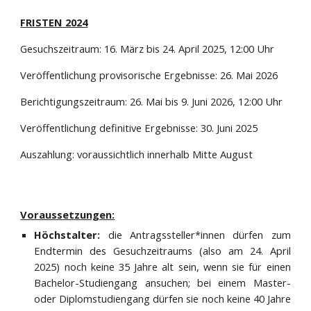
FRISTEN 2024
Gesuchszeitraum: 1
6
. März bis 24. April 202
5
, 12:00 Uhr
Veröffentlichung provisorische Ergebnisse:
26
. Mai 202
6
Berichtigungszeitraum:
26
. Mai bis
9
. Juni 202
6
, 12:00 Uhr
Veröffentlichung definitive Ergebnisse:
30
. Juni 202
5
Auszahlung: voraussichtlich innerhalb Mitte August
Voraussetzungen:
Höchstalter:
die Antragssteller*innen dürfen zum
Endtermin des Gesuchzeitraums (also am 24. April
202
5
) noch keine 35 Jahre alt sein, wenn sie für einen
Bachelor-Studiengang ansuchen; bei einem Master-
oder Diplomstudiengang dürfen sie noch keine 40 Jahre