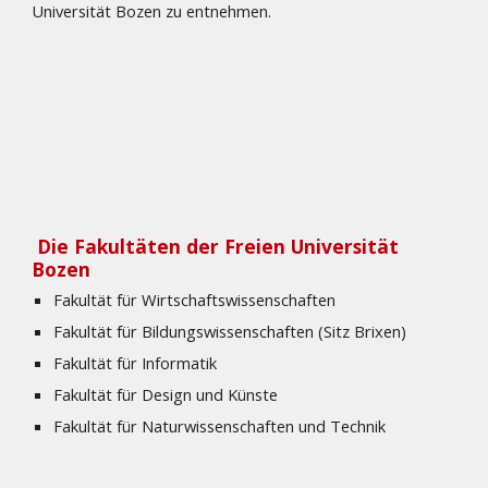
Universität Bozen zu entnehmen.
Zudem wird am 
18. März 2020 eine Simulation des 
Aufnahmeverfahren für den Studiengang 
Bildungswissenschaften für den Primarbereich
angeboten. Die Anmeldung ist vom 10. Februar bis zum 5. 
März möglich. Weitere Infos 
hier
.
Die Fakultäten der Freien Universität 
Bozen 
Fakultät für Wirtschaftswissenschaften
Fakultät für Bildungswissenschaften (Sitz Brixen)
Fakultät für Informatik
Fakultät für Design und Künste
Fakultät für Naturwissenschaften und Technik